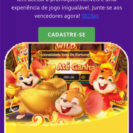
experiência de jogo inigualável. Junte-se aos
vencedores agora!
982Bet
CADASTRE-SE